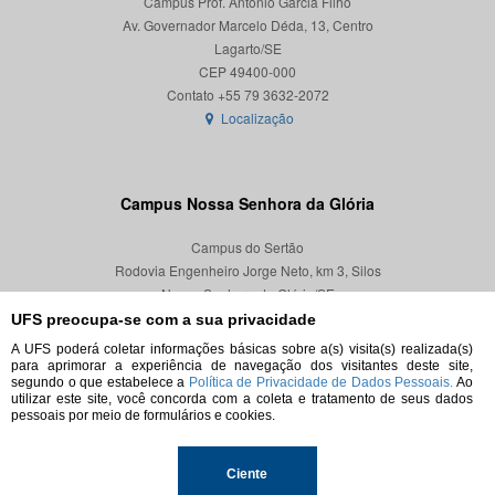
Campus Prof. Antônio Garcia Filho
Av. Governador Marcelo Déda, 13, Centro
Lagarto/SE
CEP 49400-000
Localização
Campus Nossa Senhora da Glória
Campus do Sertão
Rodovia Engenheiro Jorge Neto, km 3, Silos
Nossa Senhora da Glória/SE
CEP 49680-000
UFS preocupa-se com a sua privacidade
A UFS poderá coletar informações básicas sobre a(s) visita(s) realizada(s)
Localização
para aprimorar a experiência de navegação dos visitantes deste site,
segundo o que estabelece a
Política de Privacidade de Dados Pessoais.
Ao
utilizar este site, você concorda com a coleta e tratamento de seus dados
pessoais por meio de formulários e cookies.
© 2026. Todos os direitos reservados.
Ciente