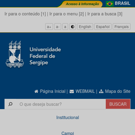
BRASIL
Ir para o conteúdo [1]
|
Ir para o menu [2]
|
Ir para a busca [3]
a+
a-
a
English
Español
Français
Página Inicial
|
WEBMAIL
|
Mapa do Site
Institucional
Campi