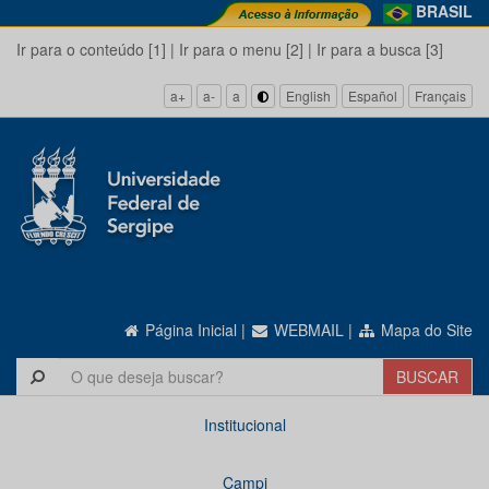
BRASIL
Ir para o conteúdo [1]
|
Ir para o menu [2]
|
Ir para a busca [3]
a+
a-
a
English
Español
Français
Página Inicial
|
WEBMAIL
|
Mapa do Site
Institucional
Campi