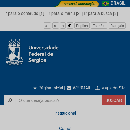
BRASIL
Ir para o conteúdo [1]
|
Ir para o menu [2]
|
Ir para a busca [3]
a+
a-
a
English
Español
Français
Página Inicial
|
WEBMAIL
|
Mapa do Site
Institucional
Campi