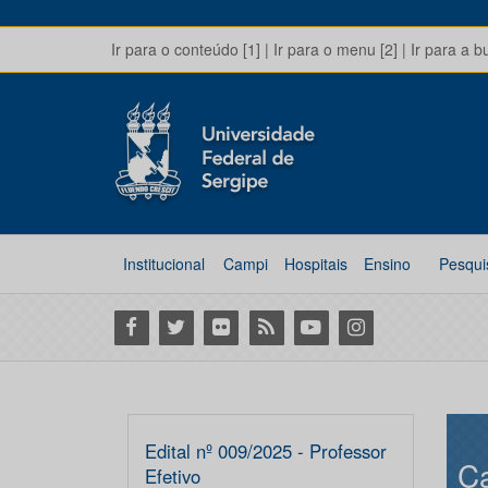
Ir para o conteúdo [1]
|
Ir para o menu [2]
|
Ir para a b
Institucional
Campi
Hospitais
Ensino
Pesqui
Facebook
Twitter
Flickr
RSS
Youtube
Instagram
Edital nº 009/2025 - Professor
Ca
Efetivo