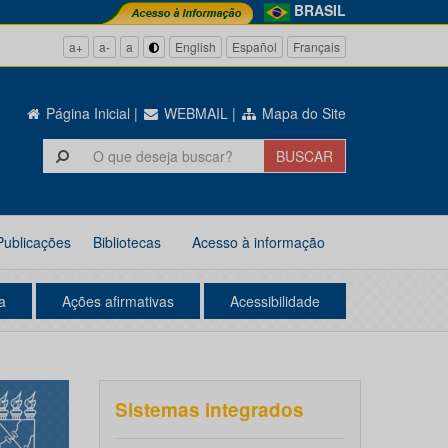
BRASIL
a+
a-
a
English
Español
Français
Página Inicial
|
WEBMAIL
|
Mapa do Site
Publicações
Bibliotecas
Acesso à informação
a
Ações afirmativas
Acessibilidade
Sistemas integrados