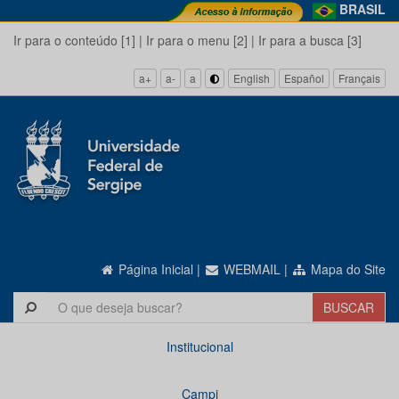
BRASIL
Ir para o conteúdo [1]
|
Ir para o menu [2]
|
Ir para a busca [3]
a+
a-
a
English
Español
Français
Página Inicial
|
WEBMAIL
|
Mapa do Site
Institucional
Campi