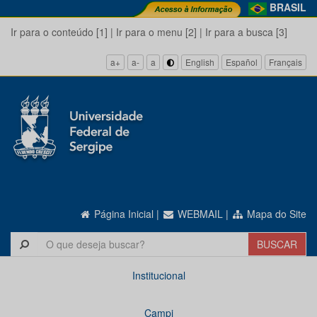
BRASIL
Ir para o conteúdo [1]
|
Ir para o menu [2]
|
Ir para a busca [3]
a+
a-
a
English
Español
Français
Página Inicial
|
WEBMAIL
|
Mapa do Site
Institucional
Campi