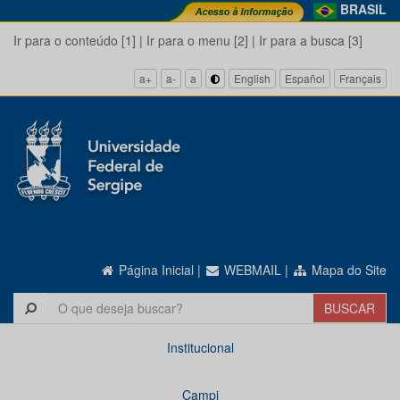
BRASIL
Ir para o conteúdo [1]
|
Ir para o menu [2]
|
Ir para a busca [3]
a+
a-
a
English
Español
Français
Página Inicial
|
WEBMAIL
|
Mapa do Site
Institucional
Campi