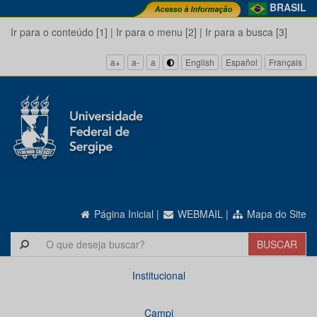
BRASIL
Ir para o conteúdo [1]
|
Ir para o menu [2]
|
Ir para a busca [3]
a+
a-
a
English
Español
Français
Página Inicial
|
WEBMAIL
|
Mapa do Site
Institucional
Campi